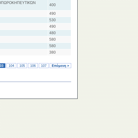
 ΟΠΩΡΟΚΗΠΕΥΤΙΚΏΝ
400
490
530
490
480
580
580
380
03
104
105
106
107
Επόμενη >