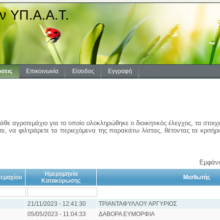
ν ΥΠ.Α.Α.Τ.
σεις
Επικοινωνία
Είσοδος
Εγγραφή
άθε αγροτεμάχιο για το οποίο ολοκληρώθηκε ο διοικητικός έλεγχος, τα στοιχ
ε, να φιλτράρετε τα περιεχόμενα της παρακάτω λίστας, θέτοντας τα κριτήρ
Εμφάνι
Ημερομηνία
εμαχίου
Μισθωτής
Κατακύρωσης
21/11/2023 - 12:41:30
ΤΡΙΑΝΤΑΦΥΛΛΟΥ ΑΡΓΥΡΙΟΣ
05/05/2023 - 11:04:33
ΔΑΒΟΡΑ ΕΥΜΟΡΦΙΑ