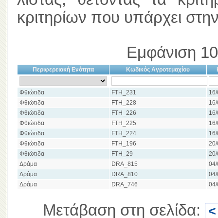
κριτηρίων που υπάρχει στην
Εμφάνιση 10
Περιφερειακή Ενότητα
Κωδικός Αγροτεμαχίου
Φθιώτιδα
FTH_231
16/
Φθιώτιδα
FTH_228
16/
Φθιώτιδα
FTH_226
16/
Φθιώτιδα
FTH_225
16/
Φθιώτιδα
FTH_224
16/
Φθιώτιδα
FTH_196
20/
Φθιώτιδα
FTH_29
20/
Δράμα
DRA_815
04/
Δράμα
DRA_810
04/
Δράμα
DRA_746
04/
Μετάβαση στη σελίδα:
<