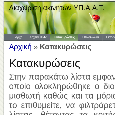
Διαχείριση ακινήτων ΥΠ.Α.Α.Τ.
Αρχή
Αρχεία .KMZ
Κατακυρώσεις
Επικοινωνία
Είσοδ
Αρχική
»
Κατακυρώσεις
Κατακυρώσεις
Στην παρακάτω λίστα εμφανί
οποίο ολοκληρώθηκε ο διοι
μισθωτή καθώς και τα μόρ
το επιθυμείτε, να φιλτράρ
λίστας, θέτοντας τα κριτ