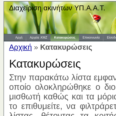
Διαχείριση ακινήτων ΥΠ.Α.Α.Τ.
Αρχή
Αρχεία .KMZ
Κατακυρώσεις
Επικοινωνία
Είσοδ
Αρχική
»
Κατακυρώσεις
Κατακυρώσεις
Στην παρακάτω λίστα εμφανί
οποίο ολοκληρώθηκε ο διοι
μισθωτή καθώς και τα μόρ
το επιθυμείτε, να φιλτράρ
λίστας, θέτοντας τα κριτ