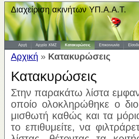
Διαχείριση ακινήτων ΥΠ.Α.Α.Τ.
Αρχή
Αρχεία .KMZ
Κατακυρώσεις
Επικοινωνία
Είσοδ
Αρχική
»
Κατακυρώσεις
Κατακυρώσεις
Στην παρακάτω λίστα εμφανί
οποίο ολοκληρώθηκε ο διοι
μισθωτή καθώς και τα μόρ
το επιθυμείτε, να φιλτράρ
λίστας, θέτοντας τα κριτ