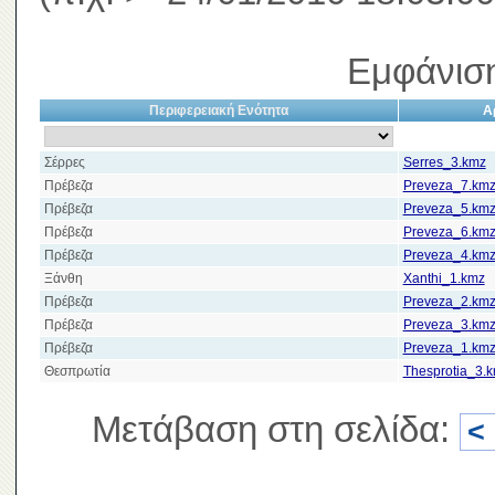
Εμφάνιση
Περιφερειακή Ενότητα
Α
Σέρρες
Serres_3.kmz
Πρέβεζα
Preveza_7.km
Πρέβεζα
Preveza_5.km
Πρέβεζα
Preveza_6.km
Πρέβεζα
Preveza_4.km
Ξάνθη
Xanthi_1.kmz
Πρέβεζα
Preveza_2.km
Πρέβεζα
Preveza_3.km
Πρέβεζα
Preveza_1.km
Θεσπρωτία
Thesprotia_3.
Μετάβαση στη σελίδα:
<