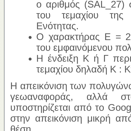
ο αριθμός (SAL_27) 
του τεμαχίου της 
Ενότητας.
Ο χαρακτήρας Ε = 2,
του εμφαινόμενου πο
Η ένδειξη Κ ή Γ περ
τεμαχίου δηλαδή Κ : Κ
Η απεικόνιση των πολυγώνω
γεωαναφοράς, αλλά σ
υποστηρίζεται από το Goog
στην απεικόνιση μικρή απ
θέση.