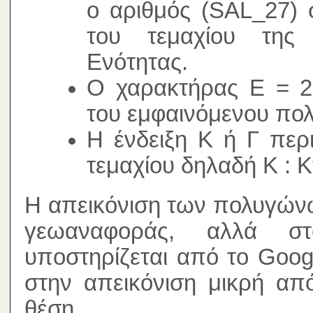
ο αριθμός (SAL_27) 
του τεμαχίου της 
Ενότητας.
Ο χαρακτήρας Ε = 2,
του εμφαινόμενου πο
Η ένδειξη Κ ή Γ περ
τεμαχίου δηλαδή Κ : Κ
Η απεικόνιση των πολυγώνω
γεωαναφοράς, αλλά σ
υποστηρίζεται από το Goog
στην απεικόνιση μικρή απ
θέση.