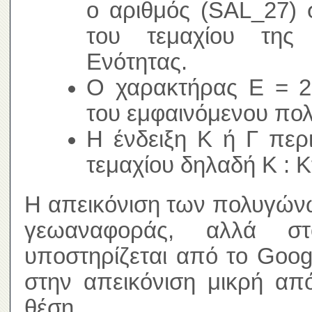
ο αριθμός (SAL_27) 
του τεμαχίου της 
Ενότητας.
Ο χαρακτήρας Ε = 2,
του εμφαινόμενου πο
Η ένδειξη Κ ή Γ περ
τεμαχίου δηλαδή Κ : Κ
Η απεικόνιση των πολυγώνω
γεωαναφοράς, αλλά σ
υποστηρίζεται από το Goog
στην απεικόνιση μικρή απ
θέση.