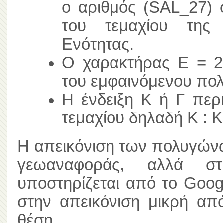
ο αριθμός (SAL_27) 
του τεμαχίου της 
Ενότητας.
Ο χαρακτήρας Ε = 2,
του εμφαινόμενου πο
Η ένδειξη Κ ή Γ περ
τεμαχίου δηλαδή Κ : Κ
Η απεικόνιση των πολυγώνω
γεωαναφοράς, αλλά σ
υποστηρίζεται από το Goog
στην απεικόνιση μικρή απ
θέση.